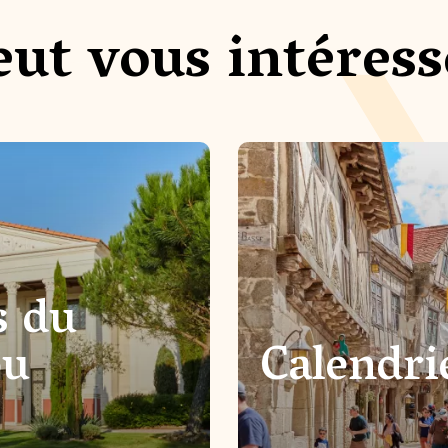
eut vous intéress
s du
ou
Calendri