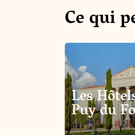
Ce qui p
Les Hôtel
Puy du F