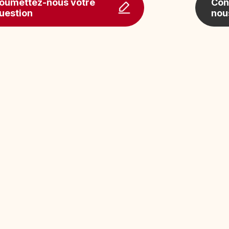
oumettez-nous votre
Con
uestion
nou