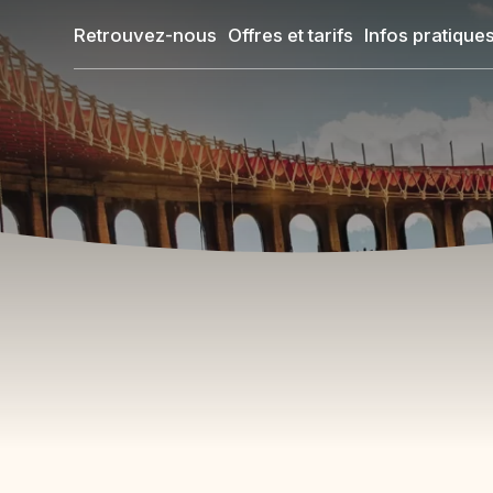
Aller
Retrouvez-nous
Offres et tarifs
Infos pratique
au
contenu
principal