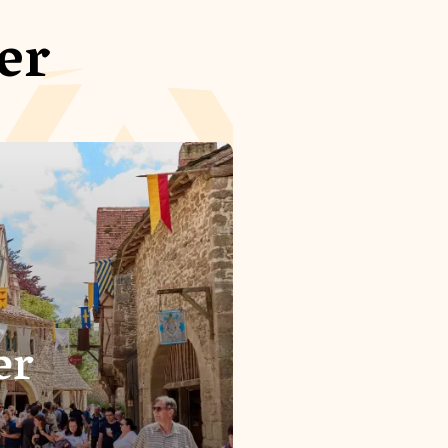
er
er