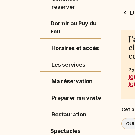
réserver
D
Dormir au Puy du
Fou
J
c
Horaires et accès
c
Les services
Po
(0
Ma réservation
(0
Préparer ma visite
Cet ar
Restauration
OUI
Spectacles