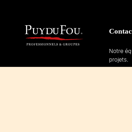
Contac
Notre éq
projets.