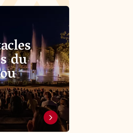
acles
s du
Fou