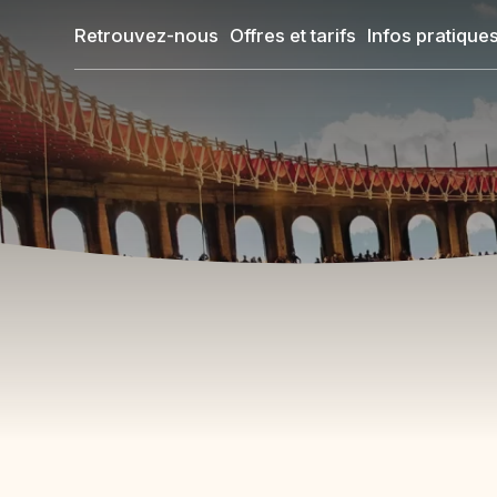
Aller
Retrouvez-nous
Offres et tarifs
Infos pratique
au
contenu
principal