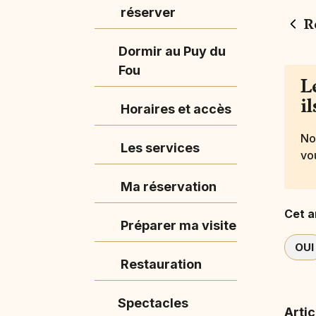
réserver
R
Dormir au Puy du
Fou
L
i
Horaires et accès
No
Les services
vo
Ma réservation
Cet ar
Préparer ma visite
OUI
Restauration
Spectacles
Artic