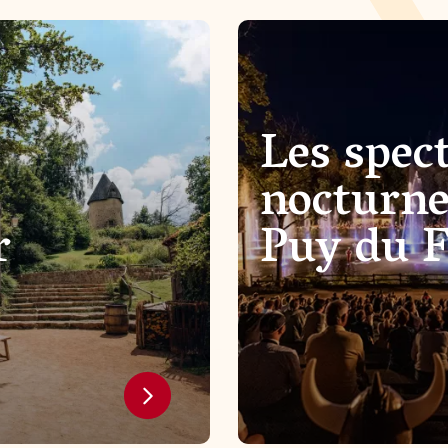
Les spect
nocturne
r
Puy du 