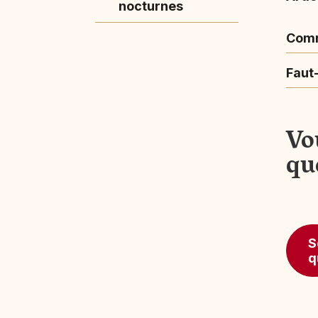
nocturnes
Comm
Faut-
Vo
qu
S
q