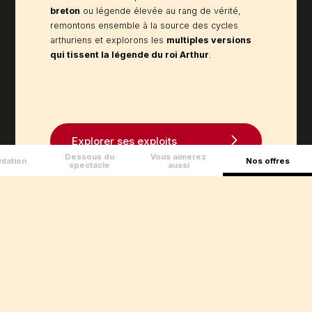
breton
ou légende élevée au rang de vérité,
remontons ensemble à la source des cycles
arthuriens et explorons les
multiples versions
qui tissent la légende du roi Arthur
.
Lien
Explorer ses exploits
Dessous du
Vous aimerez
tation
Nos offres
spectacle
aussi
Image