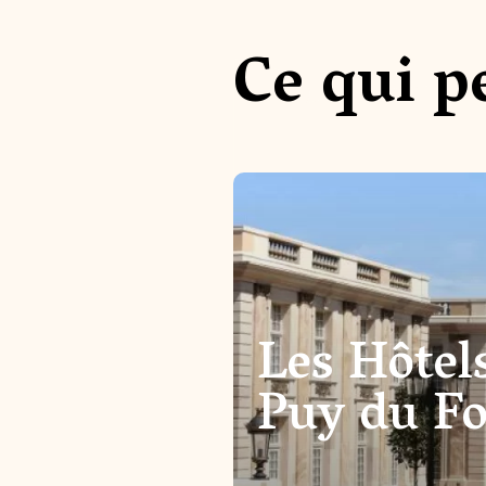
Ce qui p
Les Hôtel
Puy du F