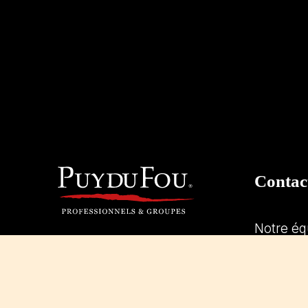
Contac
Notre éq
projets.