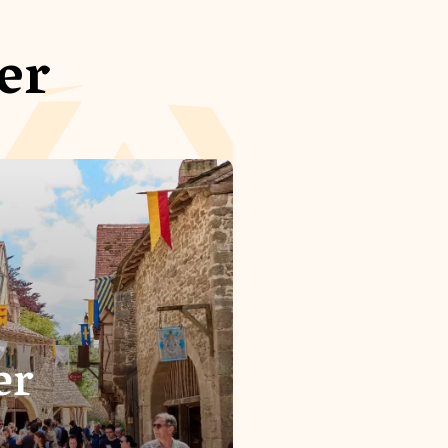
er
er