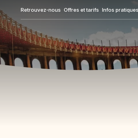
Aller
Retrouvez-nous
Offres et tarifs
Infos pratique
au
contenu
principal