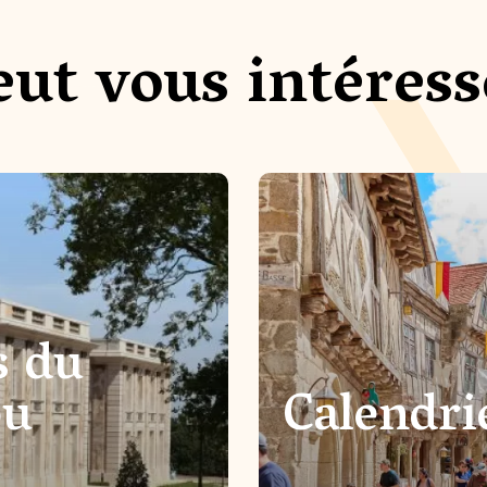
eut vous intéress
s du
ou
Calendri