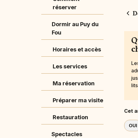
réserver
D
Dormir au Puy du
Fou
Q
c
Horaires et accès
Le
Les services
ad
ju
Ma réservation
li
Préparer ma visite
Cet ar
Restauration
OUI
Spectacles